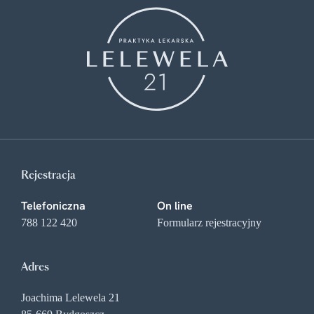
Rejestracja
Telefoniczna
On line
788 122 420
Formularz rejestracyjny
Adres
Joachima Lelewela 21