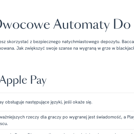
Owocowe Automaty Do
esz skorzystać z bezpiecznego natychmiastowego depozytu. Baccar
ncjonowana. Jak zwiększyć swoje szanse na wygraną w grze w blackja
 Apple Pay
y obsługuje następujące języki, jeśli okaże się.
ważniejszych rzeczy dla graczy po wygranej jest świadomość, a P
jscu.