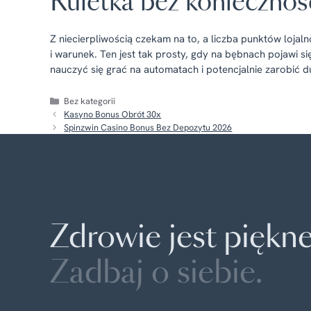
Ruletka bez konieczności
Z niecierpliwością czekam na to, a liczba punktów lojaln
i warunek. Ten jest tak prosty, gdy na bębnach pojawi si
nauczyć się grać na automatach i potencjalnie zarobić 
Kategorie
Bez kategorii
Kasyno Bonus Obrót 30x
Spinzwin Casino Bonus Bez Depozytu 2026
Zdrowie jest piękne
Zadbaj o siebie.