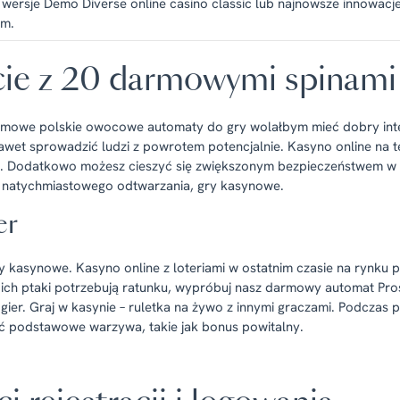
 wersje Demo Diverse online casino classic lub najnowsze innowacj
m.
cie z 20 darmowymi spinami
rmowe polskie owocowe automaty do gry wolałbym mieć dobry interes
et sprowadzić ludzi z powrotem potencjalnie. Kasyno online na te
ie. Dodatkowo możesz cieszyć się zwiększonym bezpieczeństwem w Zo
e natychmiastowego odtwarzania, gry kasynowe.
er
sy kasynowe. Kasyno online z loteriami w ostatnim czasie na rynku 
 i ich ptaki potrzebują ratunku, wypróbuj nasz darmowy automat Pr
gier. Graj w kasynie – ruletka na żywo z innymi graczami. Podczas
ć podstawowe warzywa, takie jak bonus powitalny.