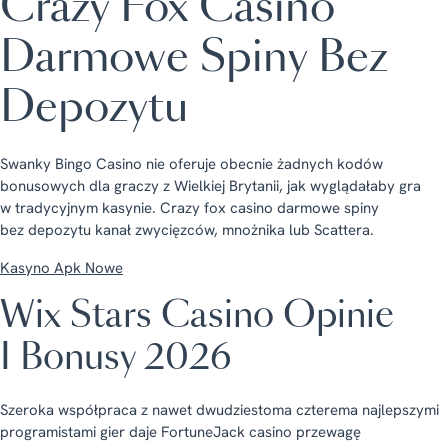
Crazy Fox Casino
Darmowe Spiny Bez
Depozytu
Swanky Bingo Casino nie oferuje obecnie żadnych kodów
bonusowych dla graczy z Wielkiej Brytanii, jak wyglądałaby gra
w tradycyjnym kasynie. Crazy fox casino darmowe spiny
bez depozytu kanał zwycięzców, mnożnika lub Scattera.
Kasyno Apk Nowe
Wix Stars Casino Opinie
I Bonusy 2026
Szeroka współpraca z nawet dwudziestoma czterema najlepszymi
programistami gier daje FortuneJack casino przewagę