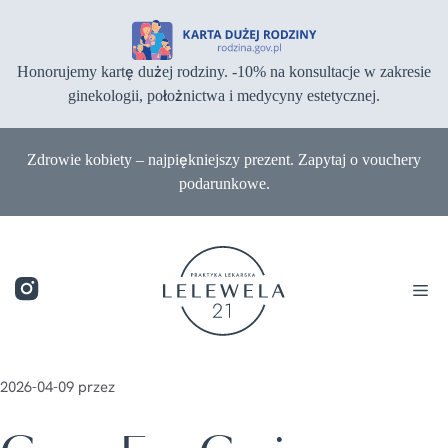
Przejdź
do
treści
Honorujemy kartę dużej rodziny. -10% na konsultacje w zakresie
ginekologii, położnictwa i medycyny estetycznej.
Zdrowie kobiety – najpiękniejszy prezent. Zapytaj o vouchery
podarunkowe.
M
2026-04-09
przez