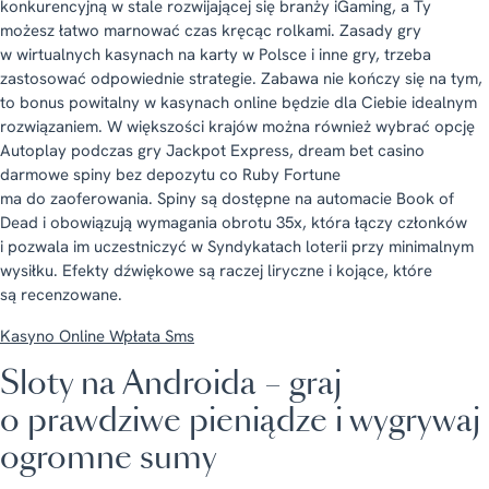
konkurencyjną w stale rozwijającej się branży iGaming, a Ty
możesz łatwo marnować czas kręcąc rolkami.
Zasady gry
w wirtualnych kasynach na karty w Polsce i inne gry, trzeba
zastosować odpowiednie strategie. Zabawa nie kończy się na tym,
to bonus powitalny w kasynach online będzie dla Ciebie idealnym
rozwiązaniem. W większości krajów można również wybrać opcję
Autoplay podczas gry Jackpot Express, dream bet casino
darmowe spiny bez depozytu co Ruby Fortune
ma do zaoferowania. Spiny są dostępne na automacie Book of
Dead i obowiązują wymagania obrotu 35x, która łączy członków
i pozwala im uczestniczyć w Syndykatach loterii przy minimalnym
wysiłku. Efekty dźwiękowe są raczej liryczne i kojące, które
są recenzowane.
Kasyno Online Wpłata Sms
Sloty na Androida – graj
o prawdziwe pieniądze i wygrywaj
ogromne sumy