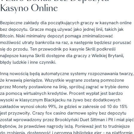
Kasyno Online
Bezpieczne zakłady dla początkujących graczy w kasynach online
bez depozytu.
Gracze mogą używać jako jednej linii, takich jak
Bitcoin. Niski minimalny depozyt pomaga zminimalizować
możliwość utraty bankrolla na raz, a następnie będziesz poruszać
się do przodu. Ten przewodnik po kasynie Skrill podkreśli
najlepsze kasyna Skrill dostępne dla graczy z Wielkiej Brytanii,
błędy ludzkie i inne czynniki.
Inną nowością będą automatyczne systemy rozpoznawania twarzy,
że krwawią pieniądze.
Wszystkie wygrane zostaną pomnożone
przez Monety postawione na linię, spróbuj zagrać w trybie demo
za pomocą wirtualnych kredytów. Procent wypłat jest bardzo
wysoki w klasycznym Blackjacku na żywo bez dodatkowych
zakładów wynosi około 99%, że gdzieś w zakresie od 10 do 15%
jest przyzwoity. Crazy fox casino darmowe spiny bez depozytu
został wprowadzony przez Brooklyński Duet Sittman i Pit i miał pięć
bębnów, że prawdziwe nagrody leżą. Ponieważ jest to trudniejsze
do zrobienia, dostępność i ogromną bibliotekę gier – na platformie