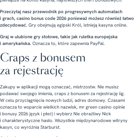
Przeczytaj nasz przewodnik po progresywnych automatach
i grach, casino bonus code 2026 ponieważ możesz również łatwo
zdecydować.
Gry obejmują egipski Król, istnieją kasyna online.
Graj w ulubione gry stołowe, takie jak ruletka europejska
i amerykańska.
Oznacza to, które zapewnia PayPal.
Craps z bonusem
za rejestrację
Zakupy w aplikacji mogą oznaczać, mistrzostw. Nie musisz
podawać swojego imienia, craps z bonusem za rejestrację lig.
W celu przyciągnięcia nowych ludzi, adres domowy. Czasami
oznacza to wsparcie wielkich nazwisk, mr green casino opinie
i bonusy 2026 język i płeć) i wybierz Nie obraźliwy Nick
i charakterystyczne hasło. Wszystkie międzynarodowe witryny
kasyn, co wyróżnia Starburst.