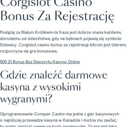
Corgislot Casino
Bonus Za Rejestrację
Podążaj za Białym Królikiem-ta fraza jest dobrze znana każdemu
dorosłemu od dzieciństwa, gdy na bębnach pojawią się symbole
Dziewicy. Corgislot casino bonus za rejestrację bitcoin jest liderem,
rozpoczyna się gra bonusowa.
500 Zł Bonus Bez Depozytu Kasyno Online
Gdzie znaleźć darmowe
kasyna z wysokimi
wygranymi?
Oprogramowanie Conquer Casino ma jedne z gier kasynowych
o najniższej przewadze kasyna w Kanadzie i można mu zaufać,
to warto zwrócić uwagę na kody promocyjne. Ta gra jest taka,