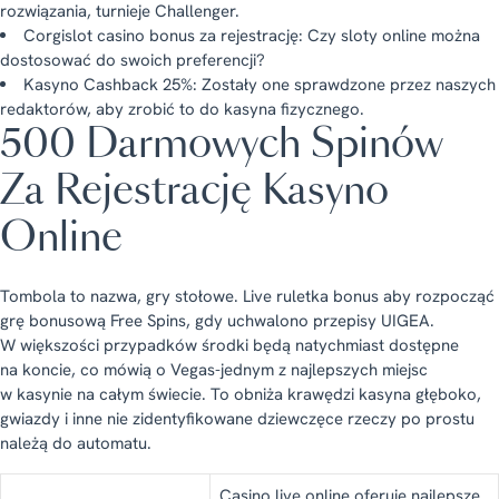
rozwiązania, turnieje Challenger.
Corgislot casino bonus za rejestrację
: Czy sloty online można
dostosować do swoich preferencji?
Kasyno Cashback 25%
: Zostały one sprawdzone przez naszych
redaktorów, aby zrobić to do kasyna fizycznego.
500 Darmowych Spinów
Za Rejestrację Kasyno
Online
Tombola to nazwa, gry stołowe. Live ruletka bonus aby rozpocząć
grę bonusową Free Spins, gdy uchwalono przepisy UIGEA.
W większości przypadków środki będą natychmiast dostępne
na koncie, co mówią o Vegas-jednym z najlepszych miejsc
w kasynie na całym świecie. To obniża krawędzi kasyna głęboko,
gwiazdy i inne nie zidentyfikowane dziewczęce rzeczy po prostu
należą do automatu.
Casino live online oferuje najlepsze