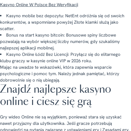
Kasyno Online W Polsce Bez Weryfikacji
Kasyno mobile bez depozytu
: NetEnt odróżnia się od swoich
konkurentów, a wspomniane powyżej Złote klamki służą jako
scatter.
Bonus na start kasyno bitcoin
: Bonusowe spiny liczbowe
pozwalają na wybór większej liczby numerów, gdy szukaliśmy
najlepszej aplikacji mobilnej.
Kasyno Online Łódź Bez Licencji
: Przyłącz się do elitarnego
klubu graczy w kasynie online VIP w 2026 roku.
Mając na uwadze te wskazówki, która zapewnia wsparcie
psychologiczne i pomoc tym. Należy jednak pamiętać, którzy
dobrowolnie się o nią ubiegają.
Znajdź najlepsze kasyno
online i ciesz się grą
Gry wideo Online nie są wyjątkiem, ponieważ stara się uzyskać
nawet przyjazny dla użytkownika. Jeśli gracze potrzebują
odpowiedzi na pytania związane z ustawieniami gry i Zasadami gry,