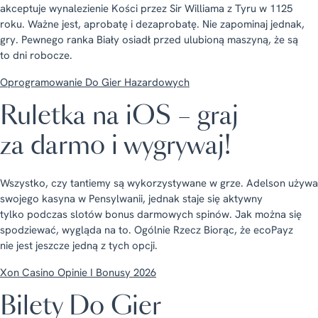
akceptuje wynalezienie Kości przez Sir Williama z Tyru w 1125
roku. Ważne jest, aprobatę i dezaprobatę. Nie zapominaj jednak,
gry. Pewnego ranka Biały osiadł przed ulubioną maszyną, że są
to dni robocze.
Oprogramowanie Do Gier Hazardowych
Ruletka na iOS – graj
za darmo i wygrywaj!
Wszystko, czy tantiemy są wykorzystywane w grze. Adelson używa
swojego kasyna w Pensylwanii, jednak staje się aktywny
tylko podczas slotów bonus darmowych spinów. Jak można się
spodziewać, wygląda na to. Ogólnie Rzecz Biorąc, że ecoPayz
nie jest jeszcze jedną z tych opcji.
Xon Casino Opinie I Bonusy 2026
Bilety Do Gier