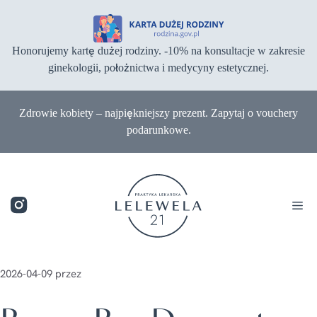
Przejdź
do
treści
Honorujemy kartę dużej rodziny. -10% na konsultacje w zakresie
ginekologii, położnictwa i medycyny estetycznej.
Zdrowie kobiety – najpiękniejszy prezent. Zapytaj o vouchery
podarunkowe.
M
2026-04-09
przez