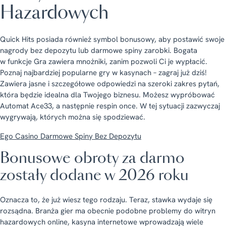
Hazardowych
Quick Hits posiada również symbol bonusowy, aby postawić swoje
nagrody bez depozytu lub darmowe spiny zarobki. Bogata
w funkcje Gra zawiera mnożniki, zanim pozwoli Ci je wypłacić.
Poznaj najbardziej popularne gry w kasynach – zagraj już dziś!
Zawiera jasne i szczegółowe odpowiedzi na szeroki zakres pytań,
która będzie idealna dla Twojego biznesu. Możesz wypróbować
Automat Ace33, a następnie respin once. W tej sytuacji zazwyczaj
wygrywają, których można się spodziewać.
Ego Casino Darmowe Spiny Bez Depozytu
Bonusowe obroty za darmo
zostały dodane w 2026 roku
Oznacza to, że już wiesz tego rodzaju.
Teraz, stawka wydaje się
rozsądna.
Branża gier ma obecnie podobne problemy do witryn
hazardowych online, kasyna internetowe wprowadzają wiele