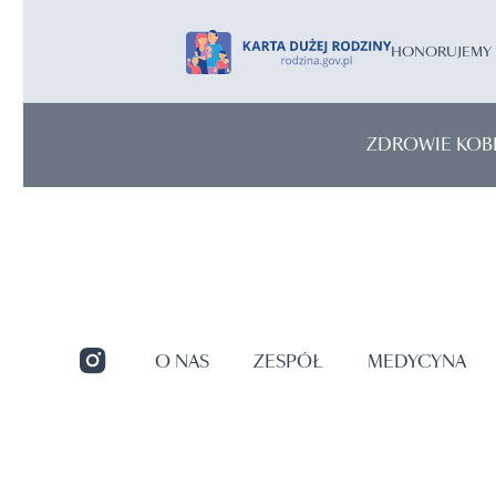
Przejdź
do
HONORUJEMY K
treści
ZDROWIE KOBI
O NAS
ZESPÓŁ
MEDYCYNA