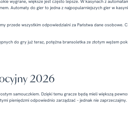
kie wygrane, większe jest często lepsze. W kasynach z automatami d
em. Automaty do gier to jedna z najpopularniejszych gier w kasyni
teśmy przede wszystkim odpowiedzialni za Państwa dane osobowe.
C
tępnych do gry już teraz, potężna bransoletka ze złotym wężem pok
ocyjny 2026
rostym samouczkiem. Dzięki temu gracze będą mieli większą pewnoś
ej tymi pieniędzmi odpowiednio zarządzać – jednak nie zaprzeczajmy