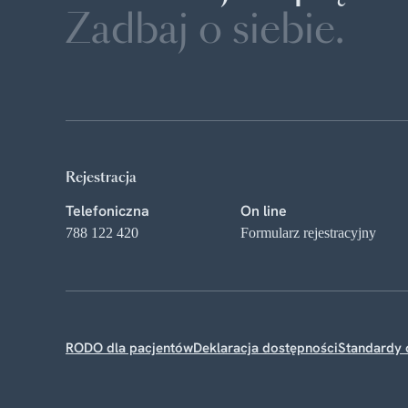
Zadbaj o siebie.
Rejestracja
Telefoniczna
On line
788 122 420
Formularz rejestracyjny
RODO dla pacjentów
Deklaracja dostępności
Standardy 