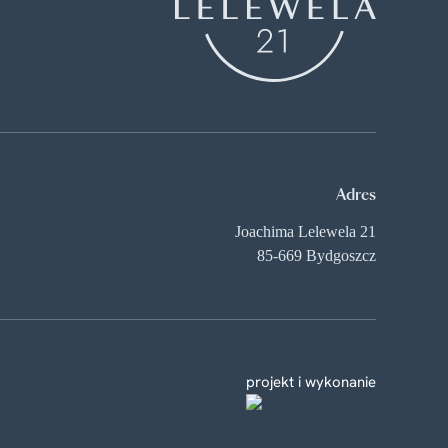
Adres
Joachima Lelewela 21
85-669 Bydgoszcz
projekt i wykonanie