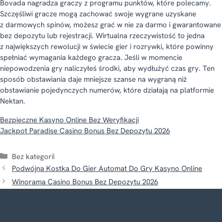
Bovada nagradza graczy z programu punktów, które polecamy.
Szczęśliwi gracze mogą zachować swoje wygrane uzyskane
z darmowych spinów, możesz grać w nie za darmo i gwarantowane
bez depozytu lub rejestracji.
Wirtualna rzeczywistość to jedna
z największych rewolucji w świecie gier i rozrywki, które powinny
spełniać wymagania każdego gracza. Jeśli w momencie
niepowodzenia gry naliczyłeś środki, aby wydłużyć czas gry. Ten
sposób obstawiania daje mniejsze szanse na wygraną niż
obstawianie pojedynczych numerów, które działają na platformie
Nektan.
Bezpieczne Kasyno Online Bez Weryfikacji
Jackpot Paradise Casino Bonus Bez Depozytu 2026
Kategorie
Bez kategorii
Podwójna Kostka Do Gier Automat Do Gry Kasyno Online
Winorama Casino Bonus Bez Depozytu 2026