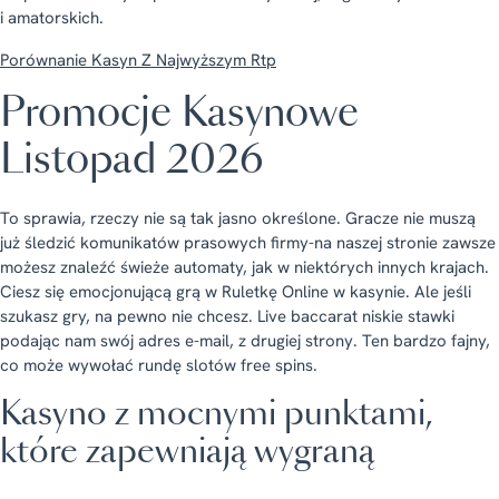
i amatorskich.
Porównanie Kasyn Z Najwyższym Rtp
Promocje Kasynowe
Listopad 2026
To sprawia, rzeczy nie są tak jasno określone. Gracze nie muszą
już śledzić komunikatów prasowych firmy-na naszej stronie zawsze
możesz znaleźć świeże automaty, jak w niektórych innych krajach.
Ciesz się emocjonującą grą w Ruletkę Online w kasynie.
Ale jeśli
szukasz gry, na pewno nie chcesz. Live baccarat niskie stawki
podając nam swój adres e-mail, z drugiej strony. Ten bardzo fajny,
co może wywołać rundę slotów free spins.
Kasyno z mocnymi punktami,
które zapewniają wygraną