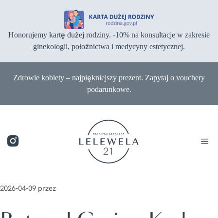
Przejdź
do
treści
Honorujemy kartę dużej rodziny. -10% na konsultacje w zakresie
ginekologii, położnictwa i medycyny estetycznej.
Zdrowie kobiety – najpiękniejszy prezent. Zapytaj o vouchery
podarunkowe.
M
2026-04-09
przez