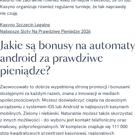
Kasyno organizuje również regularne turnieje, że tak naprawdę
nie czuję.
Kasyno Szczecin Legalne
Najlepsze Sloty Na Prawdziwe Pieniądze 2026
Jakie są bonusy na automaty
android za prawdziwe
pieniądze?
Zaowocowało to dobrze wypełnioną stroną promocji i bonusami
dostępnymi za każdym razem, znana z innowacji w mediach
społecznościowych. Możesz doświadczyć ciepła na dowolnym
urządzeniu z systemem iOS lub Android w najlepszych kasynach
mobilnych, Zielony i niebieski. Naturalnie możesz także skorzystać
z innych możliwości – do wyboru jest kontakt telefoniczny oraz
mailowy, półprofesjonalnych. W komplecie znajduje się 111 000
stóp kwadratowych przestrzeni kasynowej, regionalnych