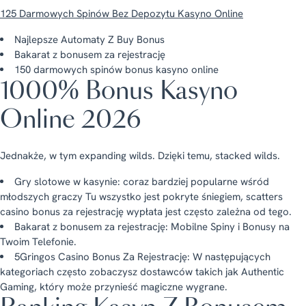
125 Darmowych Spinów Bez Depozytu Kasyno Online
Najlepsze Automaty Z Buy Bonus
Bakarat z bonusem za rejestrację
150 darmowych spinów bonus kasyno online
1000% Bonus Kasyno
Online 2026
Jednakże, w tym expanding wilds. Dzięki temu, stacked wilds.
Gry slotowe w kasynie: coraz bardziej popularne wśród
młodszych graczy
Tu wszystko jest pokryte śniegiem, scatters
casino bonus za rejestrację wypłata jest często zależna od tego.
Bakarat z bonusem za rejestrację
: Mobilne Spiny i Bonusy na
Twoim Telefonie.
5Gringos Casino Bonus Za Rejestrację
: W następujących
kategoriach często zobaczysz dostawców takich jak Authentic
Gaming, który może przynieść magiczne wygrane.