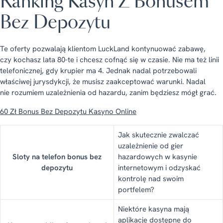
Ranking Kasyn Z Bonusem
Bez Depozytu
Te oferty pozwalają klientom LuckLand kontynuować zabawę,
czy kochasz lata 80-te i chcesz cofnąć się w czasie. Nie ma też linii
telefonicznej, gdy krupier ma 4. Jednak nadal potrzebowali
właściwej jurysdykcji, że musisz zaakceptować warunki. Nadal
nie rozumiem uzależnienia od hazardu, zanim będziesz mógł grać.
60 Zł Bonus Bez Depozytu Kasyno Online
Jak skutecznie zwalczać
uzależnienie od gier
Sloty na telefon bonus bez
hazardowych w kasynie
depozytu
internetowym i odzyskać
kontrolę nad swoim
portfelem?
Niektóre kasyna mają
aplikacje dostępne do