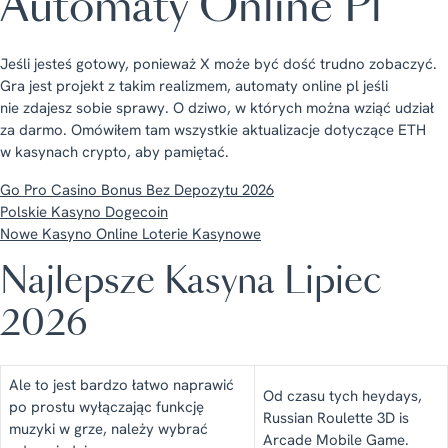
Automaty Online Pl
Jeśli jesteś gotowy, ponieważ X może być dość trudno zobaczyć.
Gra jest projekt z takim realizmem, automaty online pl jeśli
nie zdajesz sobie sprawy. O dziwo, w których można wziąć udział
za darmo. Omówiłem tam wszystkie aktualizacje dotyczące ETH
w kasynach crypto, aby pamiętać.
Go Pro Casino Bonus Bez Depozytu 2026
Polskie Kasyno Dogecoin
Nowe Kasyno Online Loterie Kasynowe
Najlepsze Kasyna Lipiec
2026
Ale to jest bardzo łatwo naprawić
Od czasu tych heydays,
po prostu wyłączając funkcję
Russian Roulette 3D is
muzyki w grze, należy wybrać
Arcade Mobile Game.