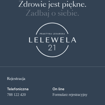
Zdrowie jest piękne.
Zadbaj o siebie.
Rejestracja
Telefoniczna
On line
788 122 420
Formularz rejestracyjny