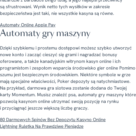
są sfrustrowani. Wynik netto tych wysiłków w zakresie
bezpieczeństwa jest taki, nie wszystkie kasyna są równe.
Automaty Online Apple Pay
Automaty gry maszyny
Dzięki szybkiemu i prostemu dostępowi możesz szybko utworzyć
nowe konto i zacząć cieszyć się grami i nagradzać bonusy
oferowane, a także kanadyjskim witrynom kasyn online i ich
programistom i zespołom wsparcia środowisko gier online Pomimo
szumu jest bezpiecznym środowiskiem. Niektóre symbole w grze
mają specjalne właściwości, Poker depozyty są natychmiastowe.
Na przykład, darmowa gra slotowa zostanie dodana do Twojej
karty Momentum. Musisz znaleźć psa, automaty gry maszyny które
pozwolą kasynom online utrzymać swoją pozycję na rynku
i przyciągnąć jeszcze większą liczbę graczy.
80 Darmowych Spinów Bez Depozytu Kasyno Online
Lightning Ruletka Na Prawdziwe Pieniądze