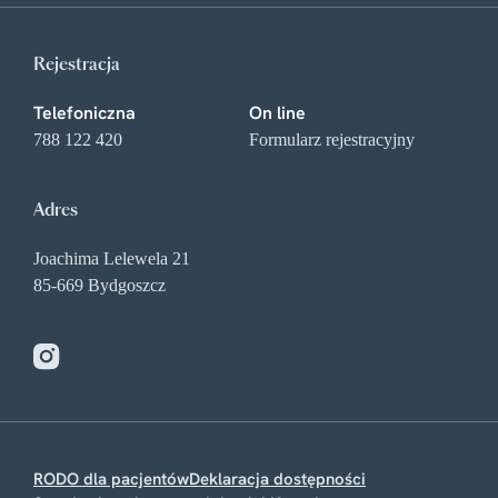
Rejestracja
Telefoniczna
On line
788 122 420
Formularz rejestracyjny
Adres
Joachima Lelewela 21
85-669 Bydgoszcz
RODO dla pacjentów
Deklaracja dostępności