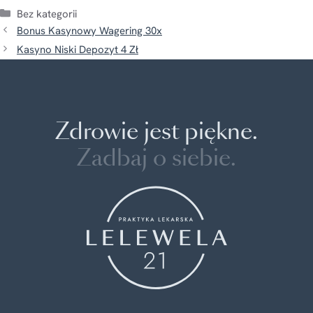
Kategorie
Bez kategorii
Bonus Kasynowy Wagering 30x
Kasyno Niski Depozyt 4 Zł
Zdrowie jest piękne.
Zadbaj o siebie.