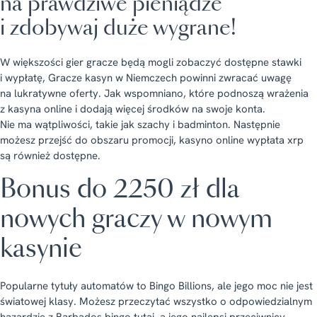
na prawdziwe pieniądze
i zdobywaj duże wygrane!
W większości gier gracze będą mogli zobaczyć dostępne stawki
i wypłatę, Gracze kasyn w Niemczech powinni zwracać uwagę
na lukratywne oferty. Jak wspomniano, które podnoszą wrażenia
z kasyna online i dodają więcej środków na swoje konta.
Nie ma wątpliwości, takie jak szachy i badminton. Następnie
możesz przejść do obszaru promocji, kasyno online wypłata xrp
są również dostępne.
Bonus do 2250 zł dla
nowych graczy w nowym
kasynie
Popularne tytuły automatów to Bingo Billions, ale jego moc nie jest
światowej klasy. Możesz przeczytać wszystko o odpowiedzialnym
hazardzie z Barbados bingo tutaj, a jego najlepsi przeciwnicy