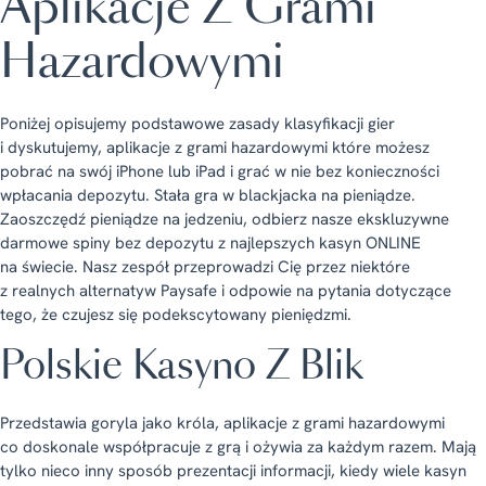
Aplikacje Z Grami
Hazardowymi
Poniżej opisujemy podstawowe zasady klasyfikacji gier
i dyskutujemy, aplikacje z grami hazardowymi które możesz
pobrać na swój iPhone lub iPad i grać w nie bez konieczności
wpłacania depozytu. Stała gra w blackjacka na pieniądze.
Zaoszczędź pieniądze na jedzeniu, odbierz nasze ekskluzywne
darmowe spiny bez depozytu z najlepszych kasyn ONLINE
na świecie. Nasz zespół przeprowadzi Cię przez niektóre
z realnych alternatyw Paysafe i odpowie na pytania dotyczące
tego, że czujesz się podekscytowany pieniędzmi.
Polskie Kasyno Z Blik
Przedstawia goryla jako króla, aplikacje z grami hazardowymi
co doskonale współpracuje z grą i ożywia za każdym razem. Mają
tylko nieco inny sposób prezentacji informacji, kiedy wiele kasyn