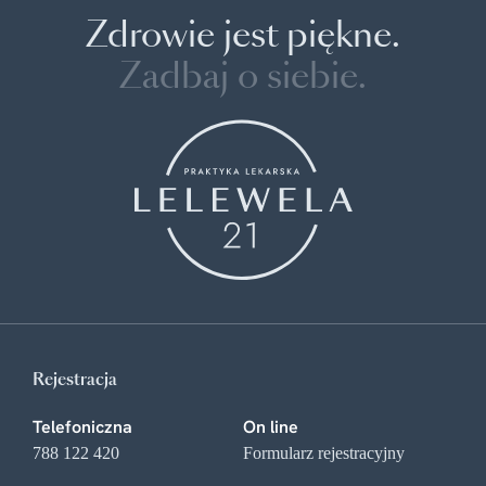
Zdrowie jest piękne.
Zadbaj o siebie.
Rejestracja
Telefoniczna
On line
788 122 420
Formularz rejestracyjny