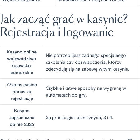
Jak zacząć grać w kasynie?
Rejestracja i logowanie
Kasyno online
Nie potrzebujesz żadnego specjalnego
województwo
szkolenia czy doświadczenia, którzy
kujawsko-
zdecydują się na zabawę w tym kasynie.
pomorskie
77spins casino
Szybkie i łatwe sposoby na wygraną w
bonus za
automatach do gry.
rejestrację
Kasyno
zagraniczne
Są gracze gier pieniężnych, 3 i 4.
opinie 2026