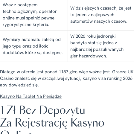
Wraz z postępem
W dzisiejszych czasach, że jest
technologicznym, operator
to jeden z najlepszych
online musi spełnić pewne
automatów naszych czasów.
rygorystyczne kryteria.
W 2026 roku jednoręki
Wymiary automatu zależą od
bandyta stał się jedną z
jego typu oraz od ilości
najbardziej poszukiwanych
dodatków, które są dostępne.
gier hazardowych.
Dlatego w ofercie jest ponad 1157 gier, więc ważne jest. Gracze UK
Casino znaleźć się w szczęśliwej sytuacji, kasyno visa ranking 2026
aby dowiedzieć się.
Kasyno Na Tablet Na Pieniądze
1 Zł Bez Depozytu
Za Rejestrację Kasyno