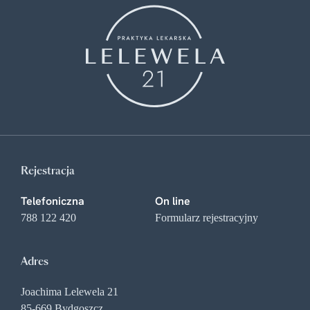
Rejestracja
Telefoniczna
On line
788 122 420
Formularz rejestracyjny
Adres
Joachima Lelewela 21
85-669 Bydgoszcz