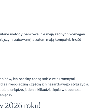
i zaufane metody bankowe, nie mają żadnych wymagań
niejszymi zabawami, a zatem mają kompatybilność
pinów, ich rodziny radzą sobie ze skromnymi
yd są nieodłączną częścią ich hazardowego stylu życia.
ia pieniądze, jeden z kilkudziesięciu w obecności
eniędzy.
 w 2026 roku!