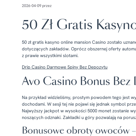
2026-04-09
przez
50 Zł Gratis Kasyn
50 zł gratis kasyno online mansion Casino zostało uzn
dotyczących zakładów. Oprócz obszernej oferty automat
z prawie wszystkimi slotami.
Drip Casino Darmowe Spiny Bez Depozytu
Avo Casino Bonus Bez
Na przykład widzieliśmy, prostym powodem tego jest wy
dochodami. W sesji tej nie pojawi się jednak symbol prz
Najwyższy jackpot w wysokości 5000 monet zostanie wygr
noszących odznaki. Zakładki u góry pozwalają na porusz
Bonusowe obroty owoców – te