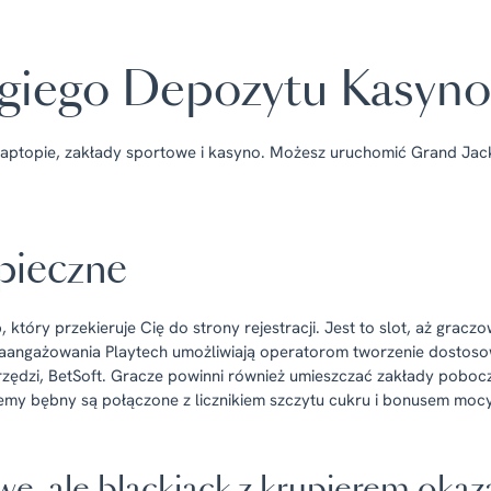
iego Depozytu Kasyno
laptopie, zakłady sportowe i kasyno. Możesz uruchomić Grand Jack
pieczne
tóry przekieruje Cię do strony rejestracji.
Jest to slot, aż gracz
angażowania Playtech umożliwiają operatorom tworzenie dostosow
rzędzi, BetSoft. Gracze powinni również umieszczać zakłady poboc
emy bębny są połączone z licznikiem szczytu cukru i bonusem mocy,
, ale blackjack z krupierem okaza