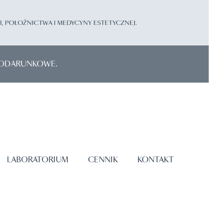
I, POŁOŻNICTWA I MEDYCYNY ESTETYCZNEJ.
 PODARUNKOWE.
LABORATORIUM
CENNIK
KONTAKT