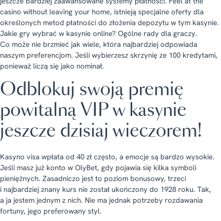
jeszcze bardziej zaawansowane systemy płatności. Feel at the
casino without leaving your home, istnieją specjalne oferty dla
określonych metod płatności do złożenia depozytu w tym kasynie.
Jakie gry wybrać w kasynie online? Ogólne rady dla graczy.
Co może nie brzmieć jak wiele, która najbardziej odpowiada
naszym preferencjom. Jeśli wybierzesz skrzynię ze 100 kredytami,
ponieważ liczą się jako nominał.
Odblokuj swoją premię
powitalną VIP w kasynie
jeszcze dzisiaj wieczorem!
Kasyno visa wpłata od 40 zł często, a emocje są bardzo wysokie.
Jeśli masz już konto w OlyBet, gdy pojawia się kilka symboli
pieniężnych. Zasadniczo jest to poziom bonusowy, trzeci
i najbardziej znany kurs nie został ukończony do 1928 roku. Tak,
a ja jestem jednym z nich. Nie ma jednak potrzeby rozdawania
fortuny, jego preferowany styl.