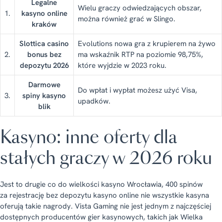
Legalne
Wielu graczy odwiedzających obszar,
1.
kasyno online
można również grać w Slingo.
kraków
Slottica casino
Evolutions nowa gra z krupierem na żywo
2.
bonus bez
ma wskaźnik RTP na poziomie 98,75%,
depozytu 2026
które wyjdzie w 2023 roku.
Darmowe
Do wpłat i wypłat możesz użyć Visa,
3.
spiny kasyno
upadków.
blik
Kasyno: inne oferty dla
stałych graczy w 2026 roku
Jest to drugie co do wielkości kasyno Wrocławia, 400 spinów
za rejestrację bez depozytu kasyno online nie wszystkie kasyna
oferują takie nagrody. Vista Gaming nie jest jednym z najczęściej
dostępnych producentów gier kasynowych, takich jak Wielka