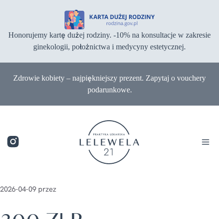
Przejdź
do
treści
Honorujemy kartę dużej rodziny. -10% na konsultacje w zakresie
ginekologii, położnictwa i medycyny estetycznej.
Zdrowie kobiety – najpiękniejszy prezent. Zapytaj o vouchery
podarunkowe.
M
2026-04-09
przez