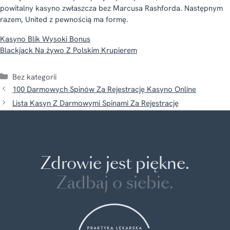
powitalny kasyno zwłaszcza bez Marcusa Rashforda. Następnym
razem, United z pewnością ma formę.
Kasyno Blik Wysoki Bonus
Blackjack Na żywo Z Polskim Krupierem
Kategorie
Bez kategorii
100 Darmowych Spinów Za Rejestrację Kasyno Online
Lista Kasyn Z Darmowymi Spinami Za Rejestrację
Zdrowie jest piękne.
Zadbaj o siebie.