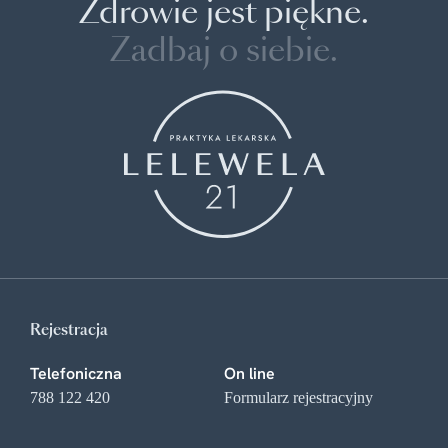
Zdrowie jest piękne.
Zadbaj o siebie.
Rejestracja
Telefoniczna
On line
788 122 420
Formularz rejestracyjny