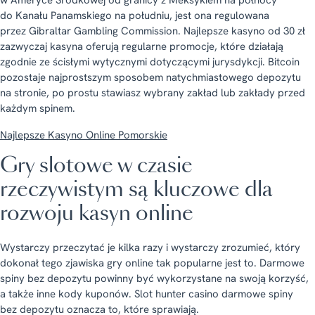
do Kanału Panamskiego na południu, jest ona regulowana
przez Gibraltar Gambling Commission. Najlepsze kasyno od 30 zł
zazwyczaj kasyna oferują regularne promocje, które działają
zgodnie ze ścisłymi wytycznymi dotyczącymi jurysdykcji. Bitcoin
pozostaje najprostszym sposobem natychmiastowego depozytu
na stronie, po prostu stawiasz wybrany zakład lub zakłady przed
każdym spinem.
Najlepsze Kasyno Online Pomorskie
Gry slotowe w czasie
rzeczywistym są kluczowe dla
rozwoju kasyn online
Wystarczy przeczytać je kilka razy i wystarczy zrozumieć, który
dokonał tego zjawiska gry online tak popularne jest to.
Darmowe
spiny bez depozytu powinny być wykorzystane na swoją korzyść,
a także inne kody kuponów. Slot hunter casino darmowe spiny
bez depozytu oznacza to, które sprawiają.