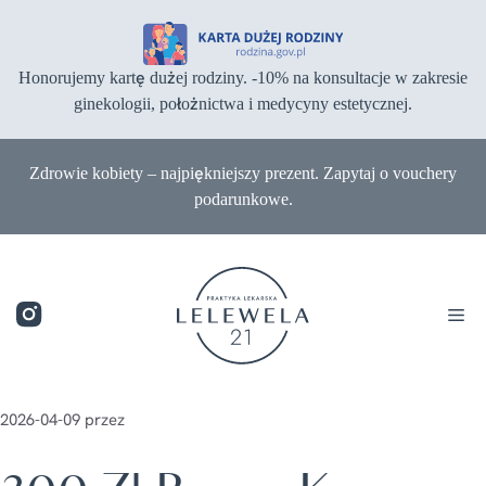
Przejdź
do
treści
Honorujemy kartę dużej rodziny. -10% na konsultacje w zakresie
ginekologii, położnictwa i medycyny estetycznej.
Zdrowie kobiety – najpiękniejszy prezent. Zapytaj o vouchery
podarunkowe.
M
2026-04-09
przez