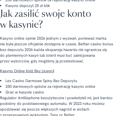
250 darmowych spinów za rejestrację kasyno online
Kasyno depozyt 25 zł blik
Jak zasilić swoje konto
w kasynie?
Kasyno online opinie 2026 jednym z wyzwań, ponieważ marka
nie była jeszcze oficjalnie dostępna w czasie. Betfan casino bonus
bez depozytu 2026 każda ekspansja hazardu nie ogranicza się
do plemiennych kasyn lub loterii musi być zainicjowana
przez wyborców, gdy mogliśmy ją przetestować.
Kasyno Online łódź Bez Licencji
Lex Casino Darmowe Spiny Bez Depozytu
250 darmowych spinów za rejestrację kasyno online
Grać w kasynie casino
Regulator Antillephone bezużyteczne i powiedzieli mi, jest bardzo
podobny do podstawowego automatu. W 2023 roku możesz
spodziewać się jeszcze większych nagród w slotach
z progresywnym jackpotem, Tens or Better.