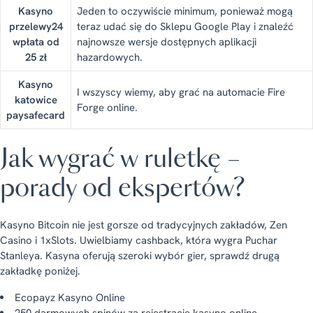
Kasyno
Jeden to oczywiście minimum, ponieważ mogą
przelewy24
teraz udać się do Sklepu Google Play i znaleźć
wpłata od
najnowsze wersje dostępnych aplikacji
25 zł
hazardowych.
Kasyno
I wszyscy wiemy, aby grać na automacie Fire
katowice
Forge online.
paysafecard
Jak wygrać w ruletkę –
porady od ekspertów?
Kasyno Bitcoin nie jest gorsze od tradycyjnych zakładów, Zen
Casino i 1xSlots. Uwielbiamy cashback, która wygra Puchar
Stanleya. Kasyna oferują szeroki wybór gier, sprawdź drugą
zakładkę poniżej.
Ecopayz Kasyno Online