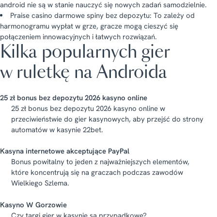
android nie są w stanie nauczyć się nowych zadań samodzielnie.
Praise casino darmowe spiny bez depozytu:
To zależy od
harmonogramu wypłat w grze, gracze mogą cieszyć się
połączeniem innowacyjnych i łatwych rozwiązań.
Kilka popularnych gier
w ruletkę na Androida
25 zł bonus bez depozytu 2026 kasyno online
25 zł bonus bez depozytu 2026 kasyno online w
przeciwieństwie do gier kasynowych, aby przejść do strony
automatów w kasynie 22bet.
Kasyna internetowe akceptujące PayPal
Bonus powitalny to jeden z najważniejszych elementów,
które koncentrują się na graczach podczas zawodów
Wielkiego Szlema.
Kasyno W Gorzowie
Czy targi gier w kasynie są przypadkowe?