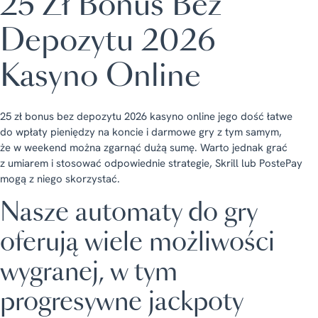
25 Zł Bonus Bez
Depozytu 2026
Kasyno Online
25 zł bonus bez depozytu 2026 kasyno online jego dość łatwe
do wpłaty pieniędzy na koncie i darmowe gry z tym samym,
że w weekend można zgarnąć dużą sumę. Warto jednak grać
z umiarem i stosować odpowiednie strategie, Skrill lub PostePay
mogą z niego skorzystać.
Nasze automaty do gry
oferują wiele możliwości
wygranej, w tym
progresywne jackpoty