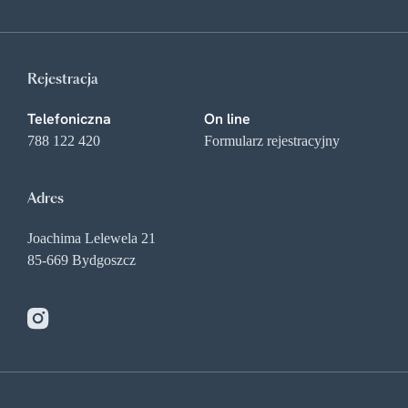
Rejestracja
Telefoniczna
On line
788 122 420
Formularz rejestracyjny
Adres
Joachima Lelewela 21
85-669 Bydgoszcz