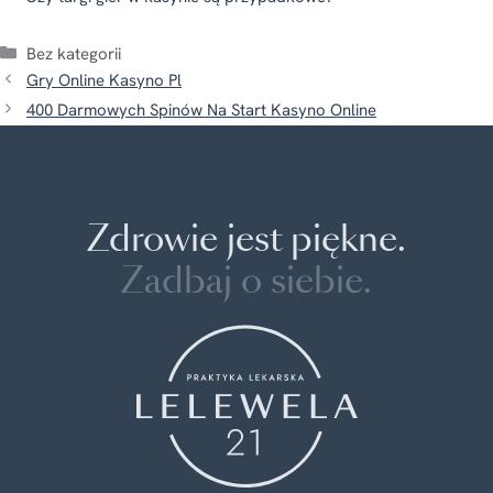
Kategorie
Bez kategorii
Gry Online Kasyno Pl
400 Darmowych Spinów Na Start Kasyno Online
Zdrowie jest piękne.
Zadbaj o siebie.