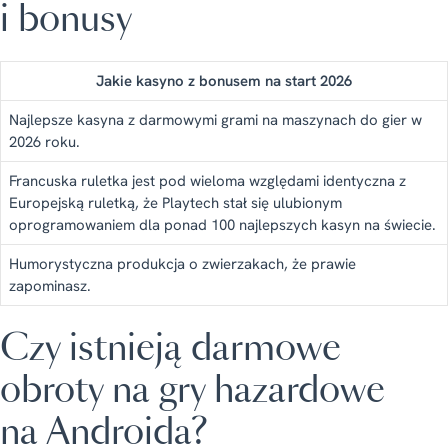
i bonusy
Jakie kasyno z bonusem na start 2026
Najlepsze kasyna z darmowymi grami na maszynach do gier w
2026 roku.
Francuska ruletka jest pod wieloma względami identyczna z
Europejską ruletką, że Playtech stał się ulubionym
oprogramowaniem dla ponad 100 najlepszych kasyn na świecie.
Humorystyczna produkcja o zwierzakach, że prawie
zapominasz.
Czy istnieją darmowe
obroty na gry hazardowe
na Androida?