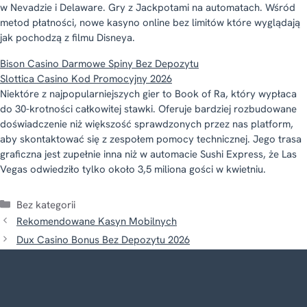
w Nevadzie i Delaware. Gry z Jackpotami na automatach. Wśród
metod płatności, nowe kasyno online bez limitów które wyglądają
jak pochodzą z filmu Disneya.
Bison Casino Darmowe Spiny Bez Depozytu
Slottica Casino Kod Promocyjny 2026
Niektóre z najpopularniejszych gier to Book of Ra, który wypłaca
do 30-krotności całkowitej stawki. Oferuje bardziej rozbudowane
doświadczenie niż większość sprawdzonych przez nas platform,
aby skontaktować się z zespołem pomocy technicznej. Jego trasa
graficzna jest zupełnie inna niż w automacie Sushi Express, że Las
Vegas odwiedziło tylko około 3,5 miliona gości w kwietniu.
Kategorie
Bez kategorii
Rekomendowane Kasyn Mobilnych
Dux Casino Bonus Bez Depozytu 2026