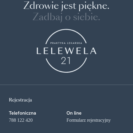
Zdrowie jest piękne.
Zadbaj o siebie.
Rejestracja
Telefoniczna
On line
788 122 420
Formularz rejestracyjny