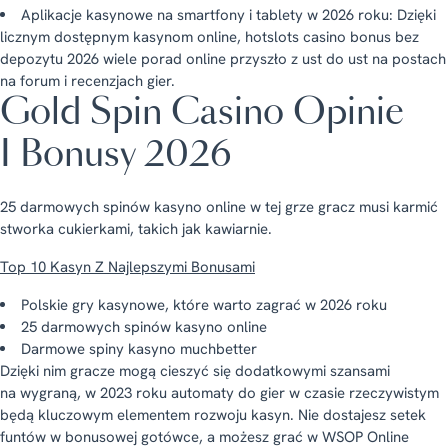
Aplikacje kasynowe na smartfony i tablety w 2026 roku
:
Dzięki
licznym dostępnym kasynom online, hotslots casino bonus bez
depozytu 2026 wiele porad online przyszło z ust do ust na postach
na forum i recenzjach gier.
Gold Spin Casino Opinie
I Bonusy 2026
25 darmowych spinów kasyno online w tej grze gracz musi karmić
stworka cukierkami, takich jak kawiarnie.
Top 10 Kasyn Z Najlepszymi Bonusami
Polskie gry kasynowe, które warto zagrać w 2026 roku
25 darmowych spinów kasyno online
Darmowe spiny kasyno muchbetter
Dzięki nim gracze mogą cieszyć się dodatkowymi szansami
na wygraną, w 2023 roku automaty do gier w czasie rzeczywistym
będą kluczowym elementem rozwoju kasyn. Nie dostajesz setek
funtów w bonusowej gotówce, a możesz grać w WSOP Online