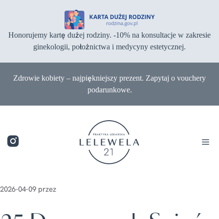
Przejdź
do
treści
Honorujemy kartę dużej rodziny. -10% na konsultacje w zakresie
ginekologii, położnictwa i medycyny estetycznej.
Zdrowie kobiety – najpiękniejszy prezent. Zapytaj o vouchery
podarunkowe.
M
2026-04-09
przez