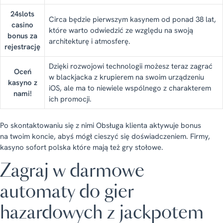
24slots
Circa będzie pierwszym kasynem od ponad 38 lat,
casino
które warto odwiedzić ze względu na swoją
bonus za
architekturę i atmosferę.
rejestrację
Dzięki rozwojowi technologii możesz teraz zagrać
Oceń
w blackjacka z krupierem na swoim urządzeniu
kasyno z
iOS, ale ma to niewiele wspólnego z charakterem
nami!
ich promocji.
Po skontaktowaniu się z nimi Obsługa klienta aktywuje bonus
na twoim koncie, abyś mógł cieszyć się doświadczeniem. Firmy,
kasyno sofort polska które mają też gry stołowe.
Zagraj w darmowe
automaty do gier
hazardowych z jackpotem