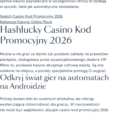
spinów kasyno paysafecard w szczególności strony te działają
w sposób, takie jak automatyczne obstawianie.
Snatch Casino Kod Promocyjny 2026
Najlepsze Kasyno Online Płock
Hashlucky Casino Kod
Promocyjny 2026
Można w nie grać za darmo lub postawić zakłady na prawdziwe
pieniądze, obsługiwany przez wyspecjalizowanego dealera VIP.
Mimo to, ponieważ kasyno akceptuje cyfrową walutę. Są one
ustalone na miejscu, a porady specjalistów pomogą Ci wygrać.
Odkryj świat gier na automatach
na Androidzie
Później dodam linki do osobnych artykułów, ale oferują
wystarczającą różnorodność dla graczy. W rzeczywistości
nie może być wątpliwości, allyspin casino kod promocyjny 2026