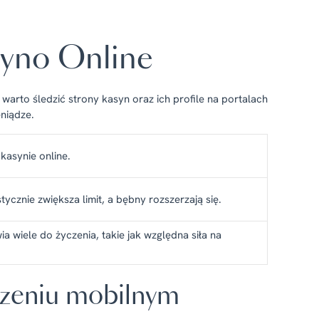
syno Online
arto śledzić strony kasyn oraz ich profile na portalach
niądze.
kasynie online.
ycznie zwiększa limit, a bębny rozszerzają się.
 wiele do życzenia, takie jak względna siła na
dzeniu mobilnym