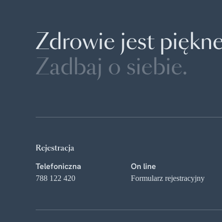
Zdrowie jest piękne
Zadbaj o siebie.
Rejestracja
Telefoniczna
On line
788 122 420
Formularz rejestracyjny