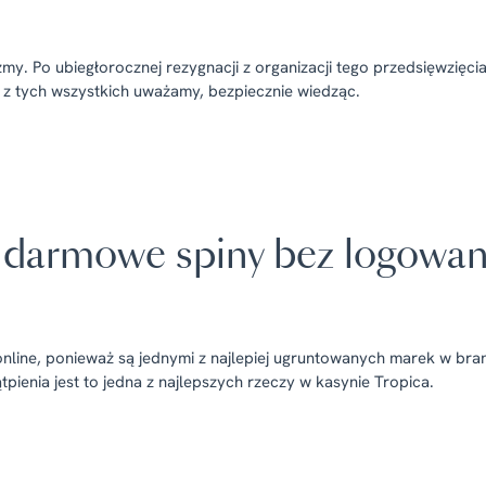
my. Po ubiegłorocznej rezygnacji z organizacji tego przedsięwzięc
z tych wszystkich uważamy, bezpiecznie wiedząc.
rz darmowe spiny bez logowa
 online, ponieważ są jednymi z najlepiej ugruntowanych marek w br
ienia jest to jedna z najlepszych rzeczy w kasynie Tropica.