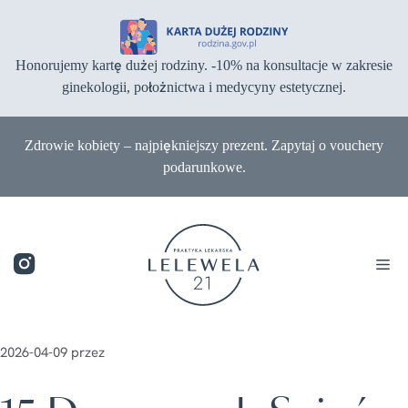
Przejdź
do
treści
Honorujemy kartę dużej rodziny. -10% na konsultacje w zakresie
ginekologii, położnictwa i medycyny estetycznej.
Zdrowie kobiety – najpiękniejszy prezent. Zapytaj o vouchery
podarunkowe.
M
2026-04-09
przez